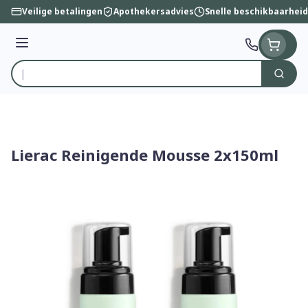
Ga naar de inhoud
Veilige betalingen
Apothekersadvies
Snelle beschikbaarheid
Menu
Zoek
Product, merk, categorie...
Lierac Reinigende Mousse 2x150ml