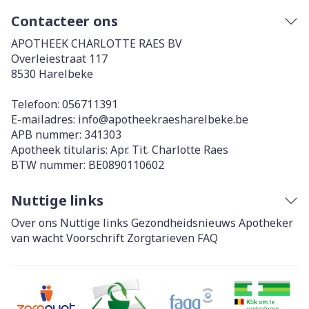
Contacteer ons
APOTHEEK CHARLOTTE RAES BV
Overleiestraat 117
8530
Harelbeke
Telefoon:
056711391
E-mailadres:
info@
apotheekraesharelbeke.be
APB nummer:
341303
Apotheek titularis:
Apr. Tit. Charlotte Raes
BTW nummer:
BE0890110602
Nuttige links
Over ons
Nuttige links
Gezondheidsnieuws
Apotheker
van wacht
Voorschrift
Zorgtarieven
FAQ