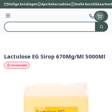
Ga naar de inhoud
Veilige betalingen
Apothekersadvies
Snelle beschikbaarheid
Menu
Zoek
Product, merk, categorie...
Lactulose EG Sirop 670Mg/Ml 5000Ml
Geneesmiddel