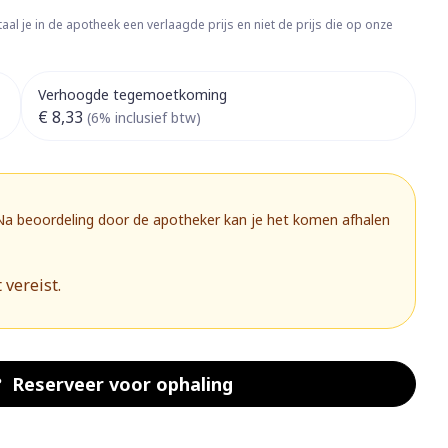
rapie
Toon meer
aal je in de apotheek een verlaagde prijs en niet de prijs die op onze
Diagnosetesten en
 stress
Vlooien en teken
meetapparatuur
Oren
Mond en keel
Verhoogde tegemoetkoming
€ 8,33
Alcoholtest
(6% inclusief btw)
g
Oordopjes
Zuigtabletten
herapie -
Mond, muil of snavel
Bloeddrukmeter
ls
 en -druppels
Oorreiniging
Spray - oplossing
Cholesteroltest
zen
Oordruppels
Hartslagmeter
 Na beoordeling door de apotheker kan je het komen afhalen
ulpmiddelen
Toon meer
 vereist.
herming
Hygiëne
Ergonomie
nning en -
Aambeien
s
Bad en douche
Ademhaling en zuurstof
Reserveer
voor ophaling
je
Badkamer