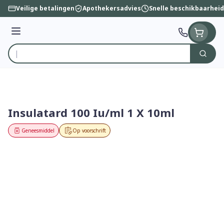
Ga naar de inhoud
Veilige betalingen
Apothekersadvies
Snelle beschikbaarheid
Menu
Zoek
Product, merk, categorie...
Insulatard 100 Iu/ml 1 X 10ml
Geneesmiddel
Op voorschrift