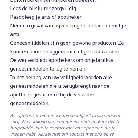
Diepte
25 mm
Lees de bijsluiter zorgvuldig.
Raadpleeg je arts of apotheker.
Hoeveelheid
5
Neem in geval van bijwerkingen contact op met je
Verpakking
arts.
Geneesmiddelen zijn geen gewone producten. Ze
insuline lispro, insuline lispro
Actieve
kunnen nooit teruggenomen of geruild worden.
Ingrediënten
protamine
De wet verbiedt apothekers om ongebruikte
geneesmiddelen terug te nemen.
Behoud
Koelkast (2°C - 8°C)
In het belang van uw veiligheid worden alle
geneesmiddelen die u terugbrengt naar de
apotheek gesorteerd bij de vervallen
geneesmiddelen.
Als apotheker bieden we persoonlijke farmaceutische
zorg. Na aankoop van een geneesmiddel of medisch
hulpmiddel kun je contact met ons opnemen als je
vragen hebt. Aarzel niet om contact met ons op te