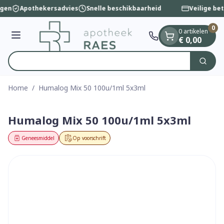
Dia 1 van 1
Ga naar de inhoud
ngen
Apothekersadvies
Snelle beschikbaarheid
Veilige bet
0
0 artikelen
Menu
€ 0,00
Zoek
Product, merk, categorie...
Home
/
Humalog Mix 50 100u/1ml 5x3ml
Humalog Mix 50 100u/1ml 5x3ml
Geneesmiddel
Op voorschrift