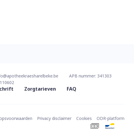
fo@
apotheekraesharelbeke.be
APB nummer:
341303
110602
chrift
Zorgtarieven
FAQ
oopsvoorwaarden
Privacy disclaimer
Cookies
ODR-platform