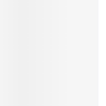
erende
Parfums en
geurproducten
CBD