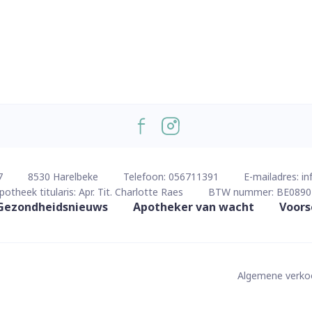
7
8530
Harelbeke
Telefoon:
056711391
E-mailadres:
in
potheek titularis:
Apr. Tit. Charlotte Raes
BTW nummer:
BE0890
Gezondheidsnieuws
Apotheker van wacht
Voors
Algemene verk