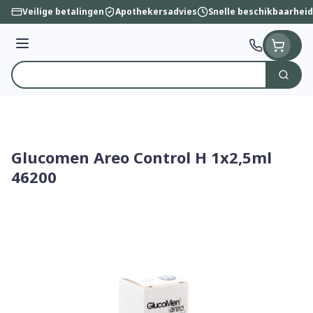
Ga naar de inhoud
Veilige betalingen
Apothekersadvies
Snelle beschikbaarheid
Menu
Zoek
Product, merk, categorie...
Glucomen Areo Control H 1x2,5ml
46200