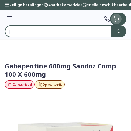
Ga naar de inhoud
Veilige betalingen
Apothekersadvies
Snelle beschikbaarheid
Menu
Zoek
Product, merk, categorie...
Gabapentine 600mg Sandoz Comp
100 X 600mg
Geneesmiddel
Op voorschrift