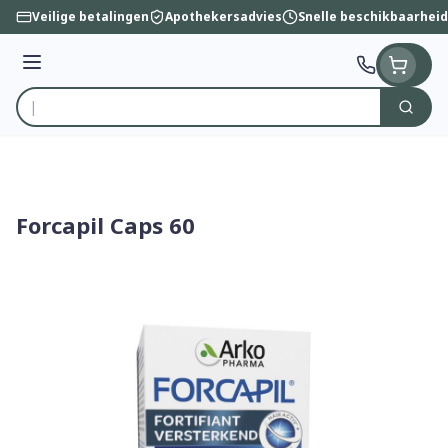
Ga naar de inhoud
Veilige betalingen
Apothekersadvies
Snelle beschikbaarheid
Menu
Zoek
Product, merk, categorie...
Forcapil Caps 60