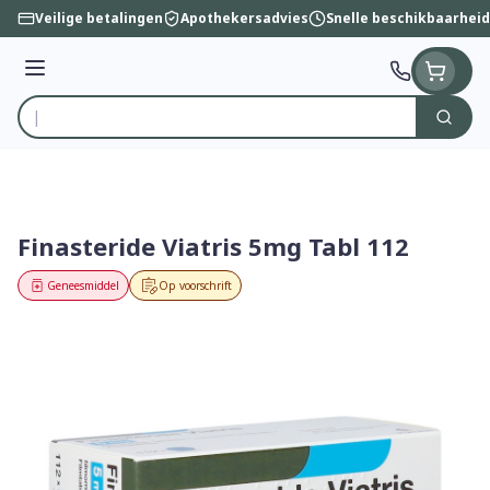
Ga naar de inhoud
Veilige betalingen
Apothekersadvies
Snelle beschikbaarheid
Menu
Zoek
Product, merk, categorie...
Finasteride Viatris 5mg Tabl 112
Geneesmiddel
Op voorschrift