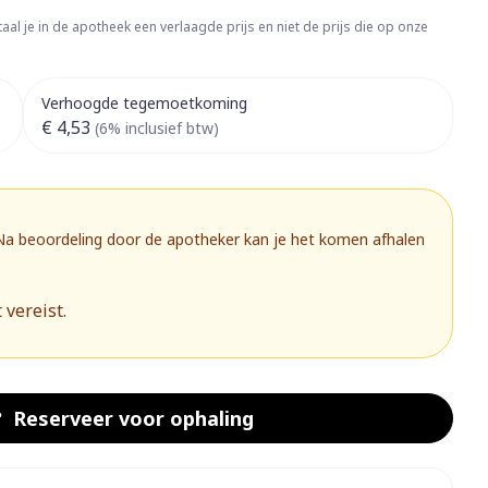
rapie
Toon meer
aal je in de apotheek een verlaagde prijs en niet de prijs die op onze
Diagnosetesten en
 stress
Vlooien en teken
meetapparatuur
Oren
Mond en keel
Verhoogde tegemoetkoming
€ 4,53
Alcoholtest
(6% inclusief btw)
g
Oordopjes
Zuigtabletten
herapie -
Mond, muil of snavel
Bloeddrukmeter
ls
 en -druppels
Oorreiniging
Spray - oplossing
Cholesteroltest
zen
Oordruppels
Hartslagmeter
 Na beoordeling door de apotheker kan je het komen afhalen
ulpmiddelen
Toon meer
 vereist.
herming
Hygiëne
Ergonomie
nning en -
Aambeien
s
Bad en douche
Ademhaling en zuurstof
Reserveer
voor ophaling
je
Badkamer