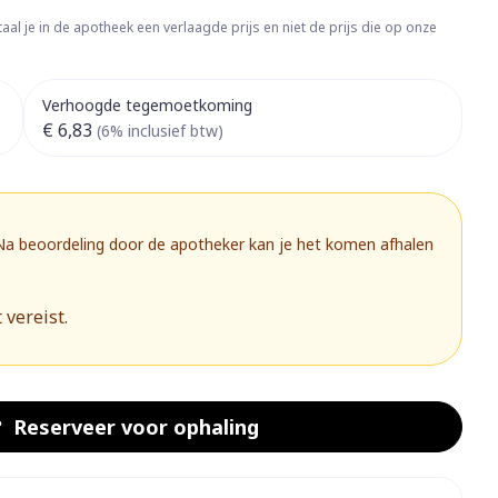
rapie
Toon meer
aal je in de apotheek een verlaagde prijs en niet de prijs die op onze
Diagnosetesten en
 stress
Vlooien en teken
meetapparatuur
Oren
Mond en keel
Verhoogde tegemoetkoming
€ 6,83
Alcoholtest
(6% inclusief btw)
g
Oordopjes
Zuigtabletten
herapie -
Mond, muil of snavel
Bloeddrukmeter
ls
 en -druppels
Oorreiniging
Spray - oplossing
Cholesteroltest
zen
Oordruppels
Hartslagmeter
 Na beoordeling door de apotheker kan je het komen afhalen
ulpmiddelen
Toon meer
 vereist.
herming
Hygiëne
Ergonomie
nning en -
Aambeien
s
Bad en douche
Ademhaling en zuurstof
Reserveer
voor ophaling
je
Badkamer