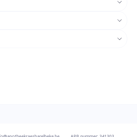
erende
Parfums en
geurproducten
CBD
fo@
apotheekraesharelbeke.be
APB nummer:
341303