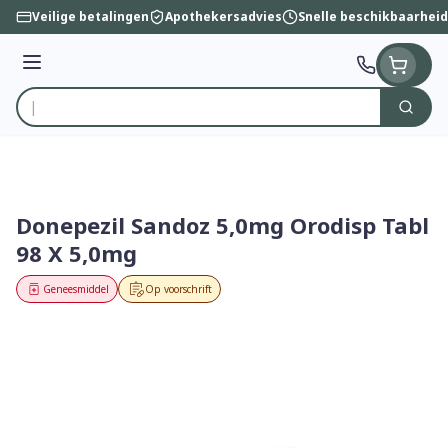
Ga naar de inhoud
Veilige betalingen
Apothekersadvies
Snelle beschikbaarheid
Menu
Zoek
Product, merk, categorie...
Donepezil Sandoz 5,0mg Orodisp Tabl
98 X 5,0mg
Geneesmiddel
Op voorschrift