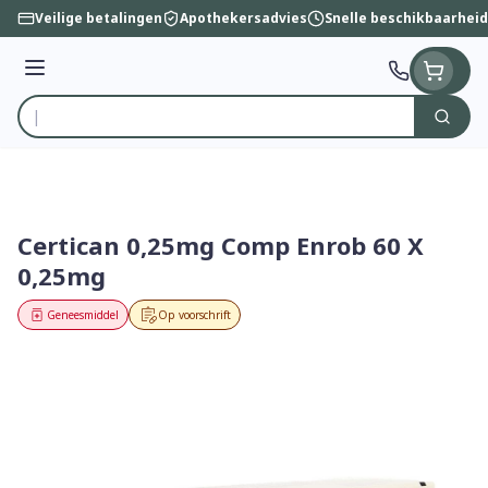
Ga naar de inhoud
Veilige betalingen
Apothekersadvies
Snelle beschikbaarheid
Menu
Zoek
Product, merk, categorie...
Certican 0,25mg Comp Enrob 60 X
0,25mg
Geneesmiddel
Op voorschrift