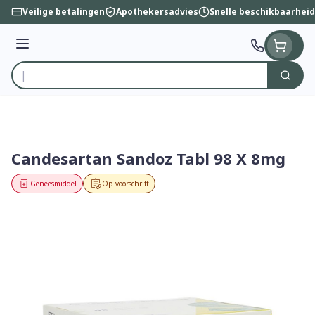
Ga naar de inhoud
Veilige betalingen
Apothekersadvies
Snelle beschikbaarheid
Menu
Zoek
Product, merk, categorie...
Candesartan Sandoz Tabl 98 X 8mg
Geneesmiddel
Op voorschrift