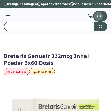
Ga naar de inhoud
Veilige betalingen
Apothekersadvies
Snelle beschikbaarheid
Menu
Zoek
Product, merk, categorie...
Bretaris Genuair 322mcg Inhal
Poeder 3x60 Dosis
Geneesmiddel
Op voorschrift