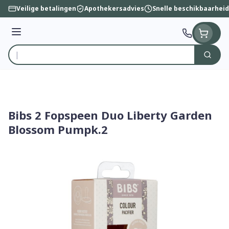
Ga naar de inhoud
Veilige betalingen
Apothekersadvies
Snelle beschikbaarheid
Menu
Zoek
Product, merk, categorie...
Bibs 2 Fopspeen Duo Liberty Garden
Blossom Pumpk.2