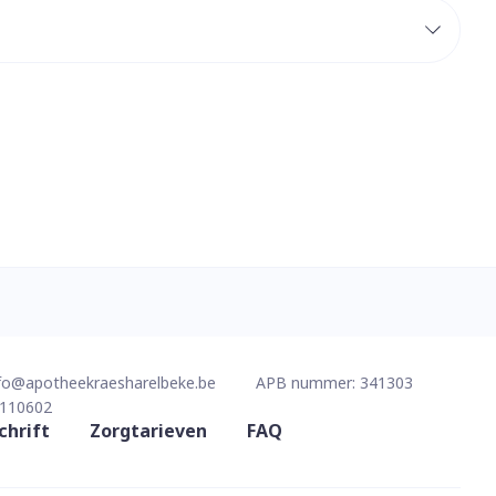
erende
Parfums en
geurproducten
CBD
fo@
apotheekraesharelbeke.be
APB nummer:
341303
110602
chrift
Zorgtarieven
FAQ