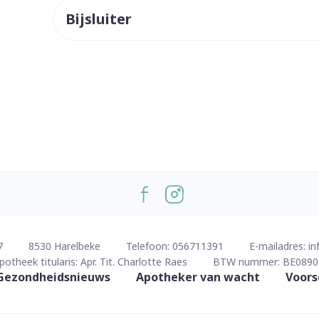
Bijsluiter
ddelen
Haar
orging
Supplementen
Insectenw
middelen
n
Mondmaskers
issen
 -
uid
d
Zelfbruiner
Scheren
7
8530
Harelbeke
Telefoon:
056711391
E-mailadres:
in
potheek titularis:
Apr. Tit. Charlotte Raes
BTW nummer:
BE0890
Gezondheidsnieuws
Apotheker van wacht
Voors