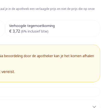
rapie
Toon meer
aal je in de apotheek een verlaagde prijs en niet de prijs die op onze
Diagnosetesten en
 stress
Vlooien en teken
meetapparatuur
Oren
Mond en keel
Verhoogde tegemoetkoming
Alcoholtest
g
Oordopjes
Zuigtabletten
€ 3,72
(6% inclusief btw)
herapie -
Mond, muil of snavel
Bloeddrukmeter
ls
 en -druppels
Oorreiniging
Spray - oplossing
Cholesteroltest
zen
Oordruppels
Hartslagmeter
ulpmiddelen
 Na beoordeling door de apotheker kan je het komen afhalen
Toon meer
 vereist.
herming
Hygiëne
Ergonomie
nning en -
Aambeien
s
Bad en douche
Ademhaling en zuurstof
je
Badkamer