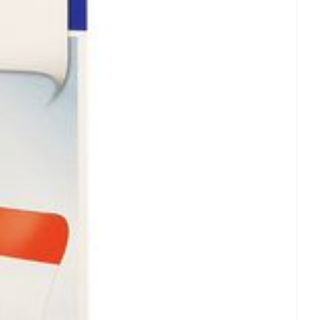
et
geneesmiddelen
erende
Parfums en
geurproducten
CBD