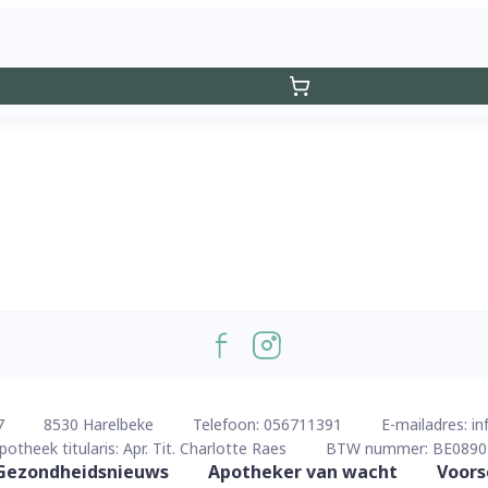
7
8530
Harelbeke
Telefoon:
056711391
E-mailadres:
in
potheek titularis:
Apr. Tit. Charlotte Raes
BTW nummer:
BE0890
Gezondheidsnieuws
Apotheker van wacht
Voors