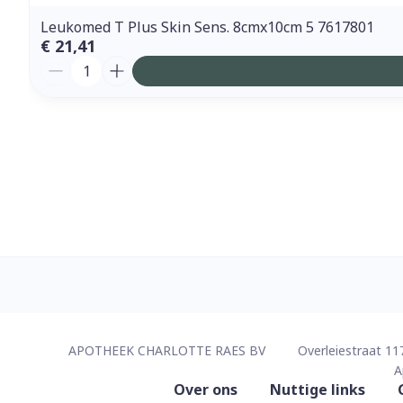
Leukomed T Plus Skin Sens. 8cmx10cm 5 7617801
€ 21,41
Aantal
Contacteer ons
APOTHEEK CHARLOTTE RAES BV
Overleiestraat 11
A
Nuttige links
Over ons
Nuttige links