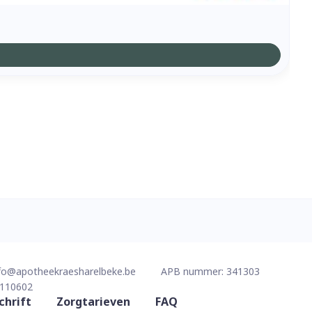
fo@
apotheekraesharelbeke.be
APB nummer:
341303
110602
chrift
Zorgtarieven
FAQ