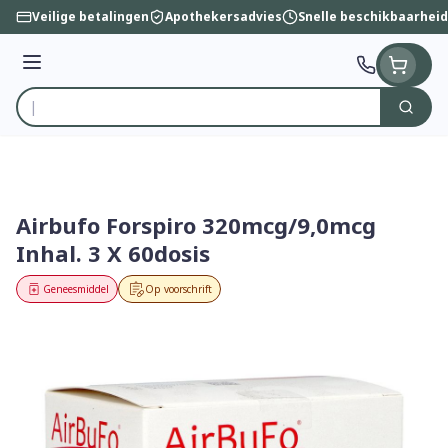
Ga naar de inhoud
Veilige betalingen
Apothekersadvies
Snelle beschikbaarheid
Menu
Zoek
Product, merk, categorie...
Airbufo Forspiro 320mcg/9,0mcg
Inhal. 3 X 60dosis
Geneesmiddel
Op voorschrift