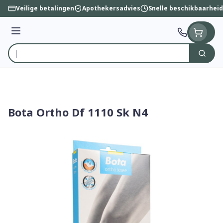
Ga naar de inhoud
Veilige betalingen
Apothekersadvies
Snelle beschikbaarheid
Menu
Zoek
Product, merk, categorie...
Bota Ortho Df 1110 Sk N4