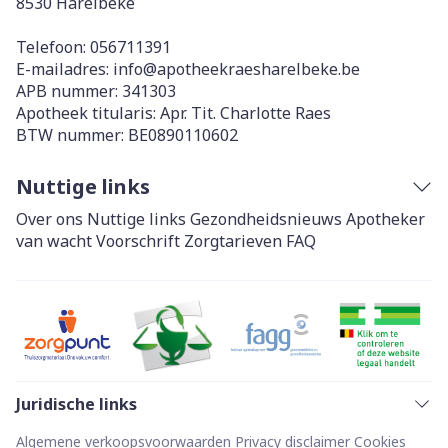
8530
Harelbeke
Telefoon:
056711391
E-mailadres:
info@
apotheekraesharelbeke.be
APB nummer:
341303
Apotheek titularis:
Apr. Tit. Charlotte Raes
BTW nummer:
BE0890110602
Nuttige links
Over ons
Nuttige links
Gezondheidsnieuws
Apotheker
van wacht
Voorschrift
Zorgtarieven
FAQ
Juridische links
Algemene verkoopsvoorwaarden
Privacy disclaimer
Cookies