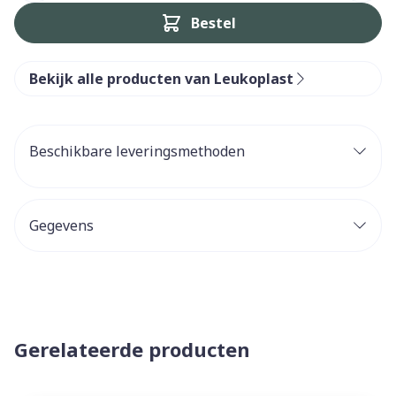
Bestel
Bekijk alle producten van Leukoplast
Beschikbare leveringsmethoden
Gegevens
Gerelateerde producten
Navigeren door de elementen van de carrousel is mogelijk 
Druk om carrousel over te slaan
Druk op om naar carrouselnavigatie te gaan