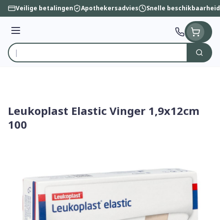
Ga naar de inhoud
Veilige betalingen
Apothekersadvies
Snelle beschikbaarheid
Menu
Zoek
Product, merk, categorie...
Leukoplast Elastic Vinger 1,9x12cm
100