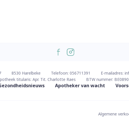
7
8530
Harelbeke
Telefoon:
056711391
E-mailadres:
in
potheek titularis:
Apr. Tit. Charlotte Raes
BTW nummer:
BE0890
Gezondheidsnieuws
Apotheker van wacht
Voors
Algemene verk