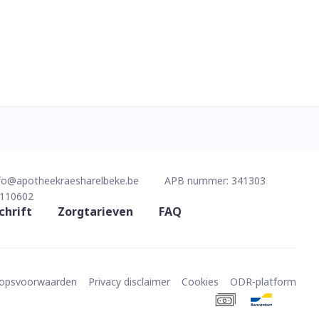
fo@
apotheekraesharelbeke.be
APB nummer:
341303
110602
chrift
Zorgtarieven
FAQ
oopsvoorwaarden
Privacy disclaimer
Cookies
ODR-platform