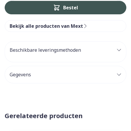
Bestel
Bekijk alle producten van Mext
Beschikbare leveringsmethoden
Gegevens
Gerelateerde producten
Navigeren door de elementen van de carrousel is mogelijk 
Druk om carrousel over te slaan
Druk op om naar carrouselnavigatie te gaan