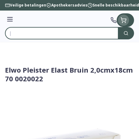
Ga naar de inhoud
Veilige betalingen
Apothekersadvies
Snelle beschikbaarheid
Menu
Zoek
Product, merk, categorie...
Elwo Pleister Elast Bruin 2,0cmx18cm
70 0020022