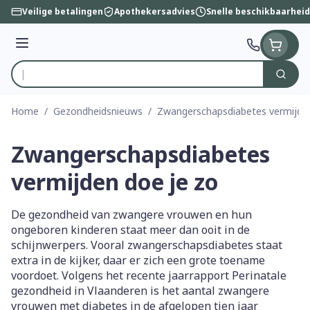
Ga naar de inhoud
Veilige betalingen
Apothekersadvies
Snelle beschikbaarheid
Menu
Zoek
Product, merk, categorie...
Home
/
Gezondheidsnieuws
/
Zwangerschapsdiabetes vermijden
Zwangerschapsdiabetes
vermijden doe je zo
De gezondheid van zwangere vrouwen en hun
ongeboren kinderen staat meer dan ooit in de
schijnwerpers. Vooral zwangerschapsdiabetes staat
extra in de kijker, daar er zich een grote toename
voordoet. Volgens het recente jaarrapport Perinatale
gezondheid in Vlaanderen is het aantal zwangere
vrouwen met diabetes in de afgelopen tien jaar