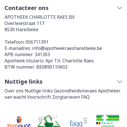
Contacteer ons
APOTHEEK CHARLOTTE RAES BV
Overleiestraat 117
8530
Harelbeke
Telefoon:
056711391
E-mailadres:
info@
apotheekraesharelbeke.be
APB nummer:
341303
Apotheek titularis:
Apr. Tit. Charlotte Raes
BTW nummer:
BE0890110602
Nuttige links
Over ons
Nuttige links
Gezondheidsnieuws
Apotheker
van wacht
Voorschrift
Zorgtarieven
FAQ