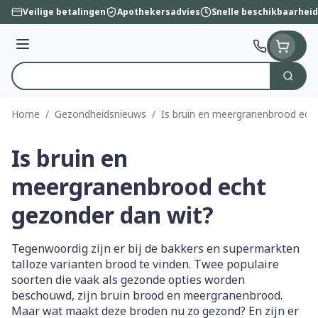
Ga naar de inhoud
Veilige betalingen
Apothekersadvies
Snelle beschikbaarheid
Menu
Zoek
Product, merk, categorie...
Home
/
Gezondheidsnieuws
/
Is bruin en meergranenbrood ech
Is bruin en
meergranenbrood echt
gezonder dan wit?
Tegenwoordig zijn er bij de bakkers en supermarkten
talloze varianten brood te vinden. Twee populaire
soorten die vaak als gezonde opties worden
beschouwd, zijn bruin brood en meergranenbrood.
Maar wat maakt deze broden nu zo gezond? En zijn er