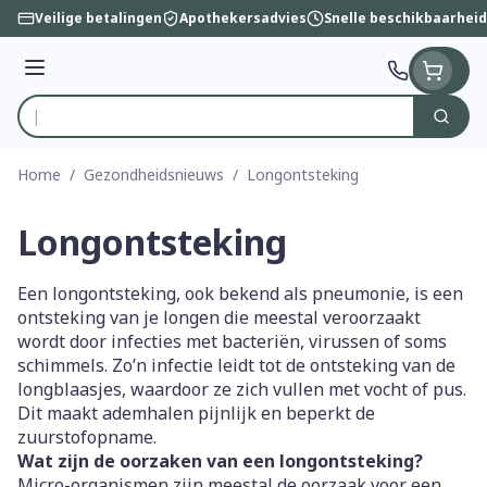
Ga naar de inhoud
Veilige betalingen
Apothekersadvies
Snelle beschikbaarheid
Menu
Zoek
Product, merk, categorie...
Home
/
Gezondheidsnieuws
/
Longontsteking
Longontsteking
Een longontsteking, ook bekend als pneumonie, is een
ontsteking van je longen die meestal veroorzaakt
wordt door infecties met bacteriën, virussen of soms
schimmels. Zo’n infectie leidt tot de ontsteking van de
longblaasjes, waardoor ze zich vullen met vocht of pus.
Dit maakt ademhalen pijnlijk en beperkt de
zuurstofopname.
Wat zijn de oorzaken van een longontsteking?
Micro-organismen zijn meestal de oorzaak voor een