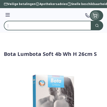
Ga naar de inhoud
Veilige betalingen
Apothekersadvies
Snelle beschikbaarheid
Menu
Zoek
Product, merk, categorie...
Bota Lumbota Soft 4b Wh H 26cm S