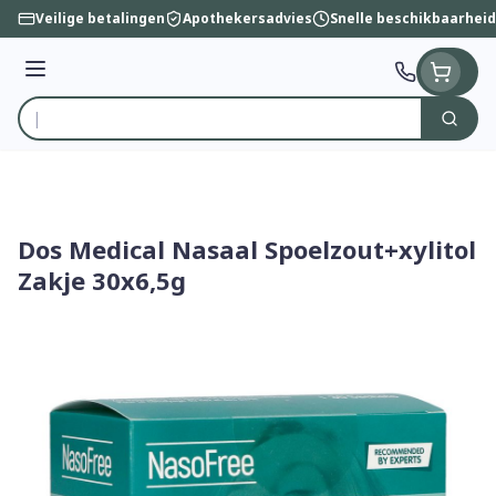
Ga naar de inhoud
Veilige betalingen
Apothekersadvies
Snelle beschikbaarheid
Menu
Zoek
Product, merk, categorie...
Dos Medical Nasaal Spoelzout+xylitol
Zakje 30x6,5g