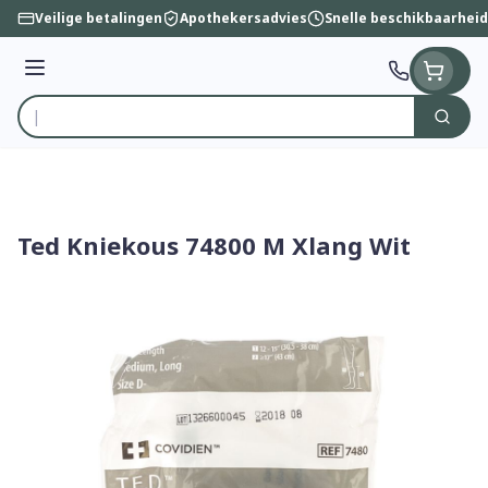
Ga naar de inhoud
Veilige betalingen
Apothekersadvies
Snelle beschikbaarheid
Menu
Zoek
Product, merk, categorie...
Ted Kniekous 74800 M Xlang Wit