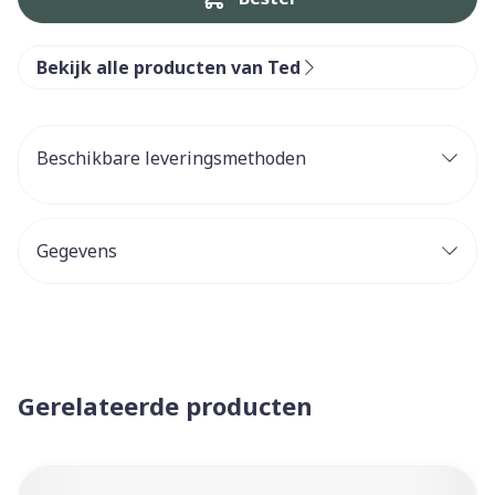
Bekijk alle producten van Ted
Beschikbare leveringsmethoden
Gegevens
Gerelateerde producten
Navigeren door de elementen van de carrousel is mogelijk 
Druk om carrousel over te slaan
Druk op om naar carrouselnavigatie te gaan