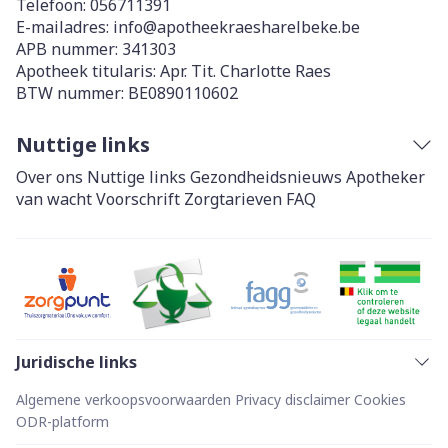
Telefoon:
056711391
E-mailadres:
info@
apotheekraesharelbeke.be
APB nummer:
341303
Apotheek titularis:
Apr. Tit. Charlotte Raes
BTW nummer:
BE0890110602
Nuttige links
Over ons
Nuttige links
Gezondheidsnieuws
Apotheker
van wacht
Voorschrift
Zorgtarieven
FAQ
Juridische links
Algemene verkoopsvoorwaarden
Privacy disclaimer
Cookies
ODR-platform