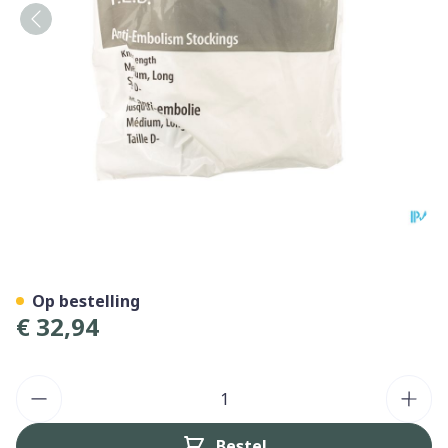
Ted Kniekous 74800 M Xlan
Op bestelling
€ 32,94
Aantal
Bestel