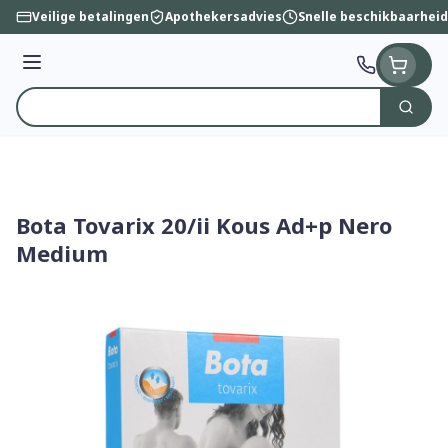
Ga naar de inhoud
Veilige betalingen
Apothekersadvies
Snelle beschikbaarheid
Menu
Zoek
Product, merk, categorie...
Bota Tovarix 20/ii Kous Ad+p Nero
Medium