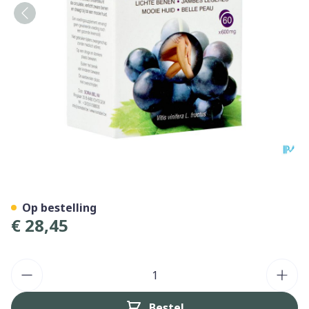
Soria Resverasor Tabl 60
Op bestelling
€ 28,45
Aantal
Bestel