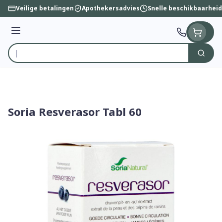
Ga naar de inhoud
Veilige betalingen
Apothekersadvies
Snelle beschikbaarheid
Menu
Zoek
Product, merk, categorie...
Soria Resverasor Tabl 60