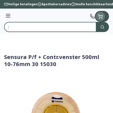
Ga naar de inhoud
Veilige betalingen
Apothekersadvies
Snelle beschikbaarheid
Menu
Zoek
Product, merk, categorie...
Sensura P/f + Contr.venster 500ml
10-76mm 30 15030