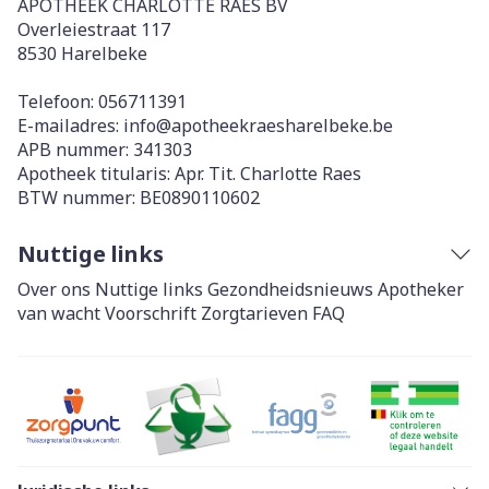
APOTHEEK CHARLOTTE RAES BV
Overleiestraat 117
8530
Harelbeke
Telefoon:
056711391
E-mailadres:
info@
apotheekraesharelbeke.be
APB nummer:
341303
Apotheek titularis:
Apr. Tit. Charlotte Raes
BTW nummer:
BE0890110602
Nuttige links
Over ons
Nuttige links
Gezondheidsnieuws
Apotheker
van wacht
Voorschrift
Zorgtarieven
FAQ