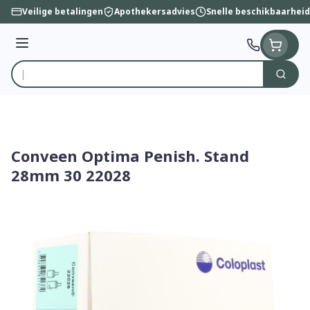
Ga naar de inhoud
Veilige betalingen
Apothekersadvies
Snelle beschikbaarheid
Menu
Zoek
Product, merk, categorie...
Conveen Optima Penish. Stand
28mm 30 22028