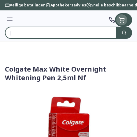
Ga naar de inhoud
Veilige betalingen
Apothekersadvies
Snelle beschikbaarheid
Menu
Zoek
Product, merk, categorie...
Colgate Max White Overnight
Whitening Pen 2,5ml Nf