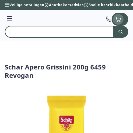
Ga naar de inhoud
Veilige betalingen
Apothekersadvies
Snelle beschikbaarheid
Menu
Zoek
Product, merk, categorie...
Schar Apero Grissini 200g 6459
Revogan