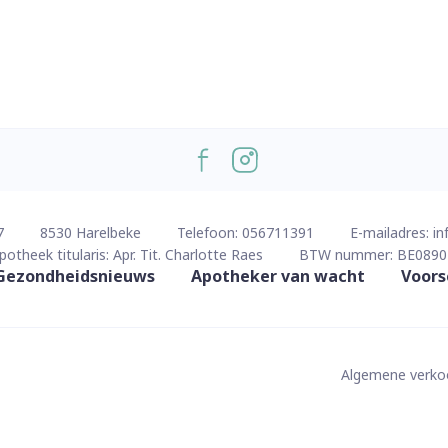
7
8530
Harelbeke
Telefoon:
056711391
E-mailadres:
in
potheek titularis:
Apr. Tit. Charlotte Raes
BTW nummer:
BE0890
Gezondheidsnieuws
Apotheker van wacht
Voors
Algemene verk