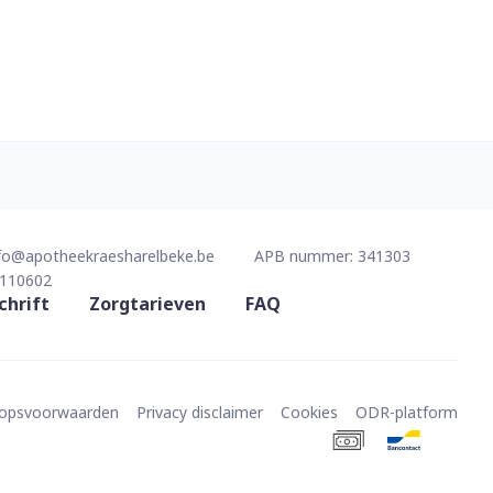
fo@
apotheekraesharelbeke.be
APB nummer:
341303
110602
chrift
Zorgtarieven
FAQ
oopsvoorwaarden
Privacy disclaimer
Cookies
ODR-platform