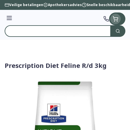
Ga naar de inhoud
Veilige betalingen
Apothekersadvies
Snelle beschikbaarheid
Menu
Zoek
Product, merk, categorie...
Prescription Diet Feline R/d 3kg