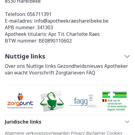
8530
Harelbeke
Telefoon:
056711391
E-mailadres:
info@
apotheekraesharelbeke.be
APB nummer:
341303
Apotheek titularis:
Apr. Tit. Charlotte Raes
BTW nummer:
BE0890110602
Nuttige links
Over ons
Nuttige links
Gezondheidsnieuws
Apotheker
van wacht
Voorschrift
Zorgtarieven
FAQ
Juridische links
Algemene verkoopsvoorwaarden
Privacy disclaimer
Cookies