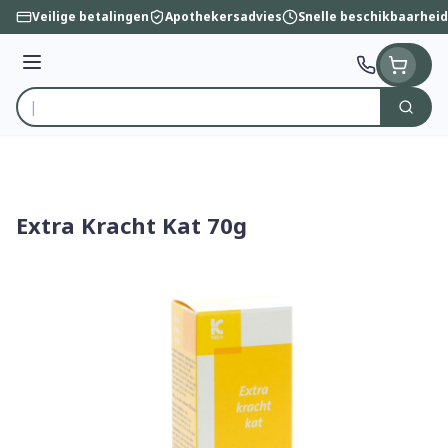
Ga naar de inhoud
Veilige betalingen
Apothekersadvies
Snelle beschikbaarheid
Menu
Zoek
Product, merk, categorie...
Extra Kracht Kat 70g