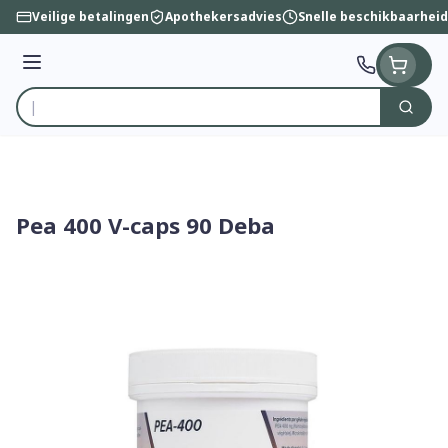
Ga naar de inhoud
Veilige betalingen
Apothekersadvies
Snelle beschikbaarheid
Menu
Zoek
Product, merk, categorie...
Pea 400 V-caps 90 Deba