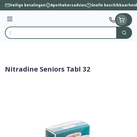
Ga naar de inhoud
Veilige betalingen
Apothekersadvies
Snelle beschikbaarheid
Menu
Zoek
Product, merk, categorie...
Nitradine Seniors Tabl 32