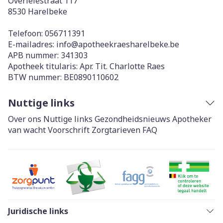
Overleiestraat 117
8530
Harelbeke
Telefoon:
056711391
E-mailadres:
info@
apotheekraesharelbeke.be
APB nummer:
341303
Apotheek titularis:
Apr. Tit. Charlotte Raes
BTW nummer:
BE0890110602
Nuttige links
Over ons
Nuttige links
Gezondheidsnieuws
Apotheker
van wacht
Voorschrift
Zorgtarieven
FAQ
Juridische links