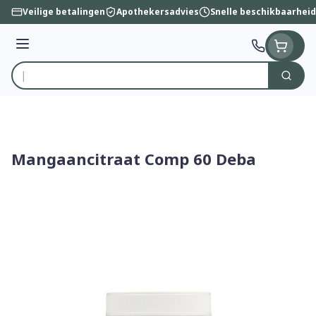
Ga naar de inhoud
Veilige betalingen
Apothekersadvies
Snelle beschikbaarheid
Menu
Zoek
Product, merk, categorie...
Mangaancitraat Comp 60 Deba