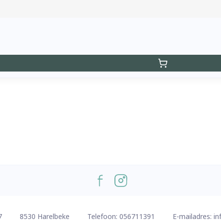
7
8530
Harelbeke
Telefoon:
056711391
E-mailadres:
in