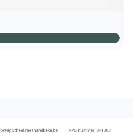
fo@
apotheekraesharelbeke.be
APB nummer:
341303