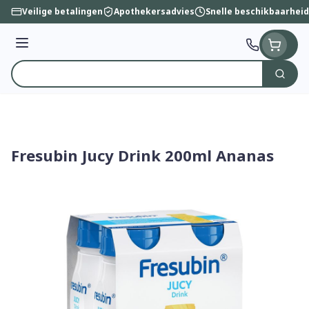
Ga naar de inhoud
Veilige betalingen
Apothekersadvies
Snelle beschikbaarheid
Menu
Zoek
Product, merk, categorie...
Fresubin Jucy Drink 200ml Ananas