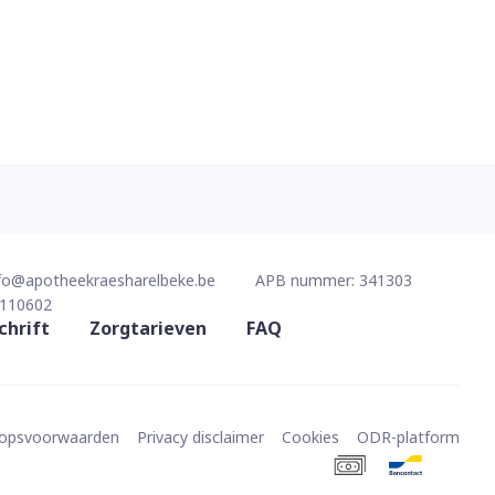
fo@
apotheekraesharelbeke.be
APB nummer:
341303
110602
chrift
Zorgtarieven
FAQ
oopsvoorwaarden
Privacy disclaimer
Cookies
ODR-platform