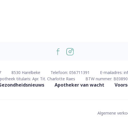
7
8530
Harelbeke
Telefoon:
056711391
E-mailadres:
in
potheek titularis:
Apr. Tit. Charlotte Raes
BTW nummer:
BE0890
Gezondheidsnieuws
Apotheker van wacht
Voors
Algemene verk