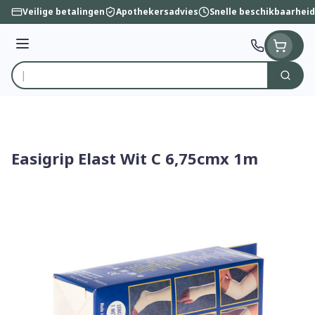
Ga naar de inhoud
Veilige betalingen
Apothekersadvies
Snelle beschikbaarheid
Menu
Zoek
Product, merk, categorie...
Easigrip Elast Wit C 6,75cmx 1m