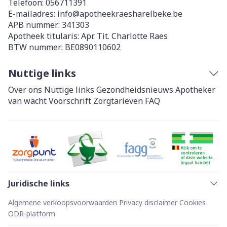
Telefoon:
056711391
E-mailadres:
info@
apotheekraesharelbeke.be
APB nummer:
341303
Apotheek titularis:
Apr. Tit. Charlotte Raes
BTW nummer:
BE0890110602
Nuttige links
Over ons
Nuttige links
Gezondheidsnieuws
Apotheker
van wacht
Voorschrift
Zorgtarieven
FAQ
Juridische links
Algemene verkoopsvoorwaarden
Privacy disclaimer
Cookies
ODR-platform