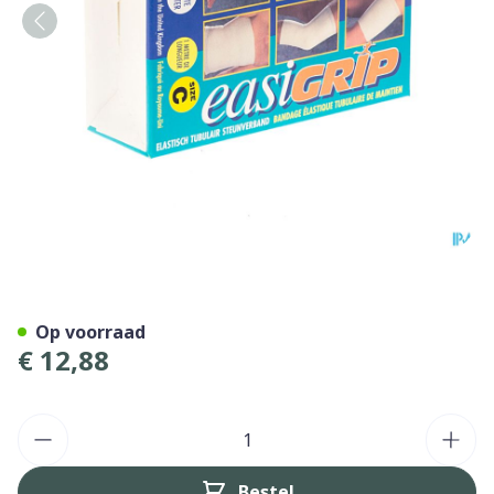
Easigrip Elast Wit C 6,75cm
Op voorraad
€ 12,88
Aantal
Bestel