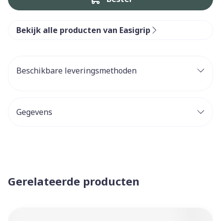
Bekijk alle producten van Easigrip
Beschikbare leveringsmethoden
Gegevens
Gerelateerde producten
Navigeren door de elementen van de carrousel is mogelijk 
Druk om carrousel over te slaan
Druk op om naar carrouselnavigatie te gaan