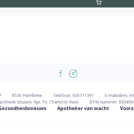
7
8530
Harelbeke
Telefoon:
056711391
E-mailadres:
in
potheek titularis:
Apr. Tit. Charlotte Raes
BTW nummer:
BE0890
Gezondheidsnieuws
Apotheker van wacht
Voors