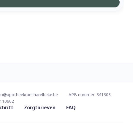
fo@
apotheekraesharelbeke.be
APB nummer:
341303
110602
chrift
Zorgtarieven
FAQ