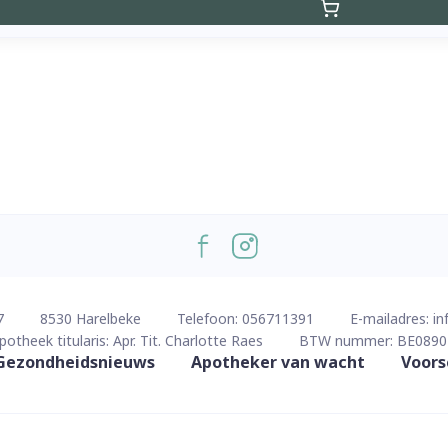
7
8530
Harelbeke
Telefoon:
056711391
E-mailadres:
in
potheek titularis:
Apr. Tit. Charlotte Raes
BTW nummer:
BE0890
Gezondheidsnieuws
Apotheker van wacht
Voors