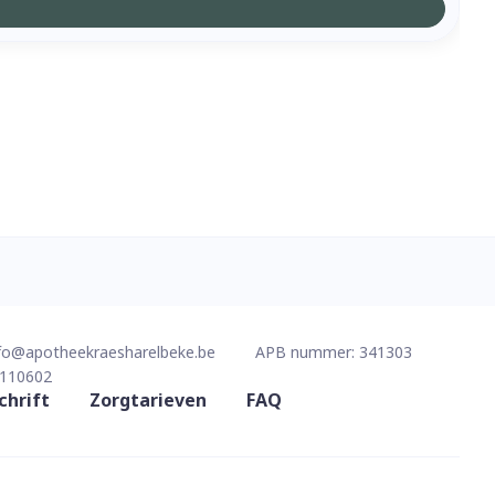
fo@
apotheekraesharelbeke.be
APB nummer:
341303
110602
chrift
Zorgtarieven
FAQ