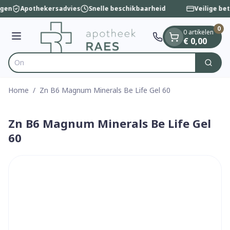
Dia 1 van 1
Ga naar de inhoud
ngen
Apothekersadvies
Snelle beschikbaarheid
Veilige bet
0
0 artikelen
Menu
€ 0,00
Zoek
Product, merk, categorie...
Home
/
Zn B6 Magnum Minerals Be Life Gel 60
Zn B6 Magnum Minerals Be Life Gel
60