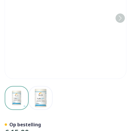
View larger image
View larger image
Zn B6 Magnum Minerals Be L
Op bestelling