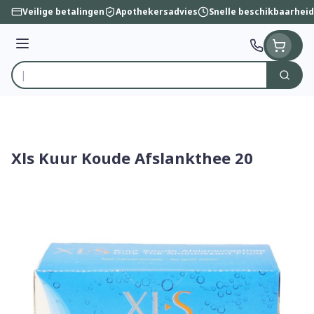
Ga naar de inhoud
Veilige betalingen
Apothekersadvies
Snelle beschikbaarheid
Menu
Zoek
Product, merk, categorie...
Xls Kuur Koude Afslankthee 20